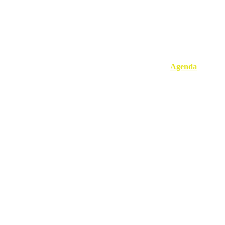
Home
Over ParaZen beurzen
Agenda
Standho